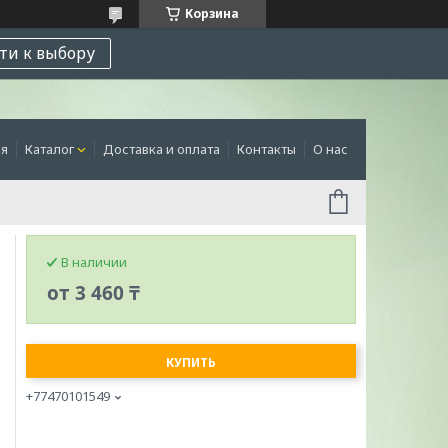
Корзина
ти к выбору
ая
Каталог
Доставка и оплата
Контакты
О нас
В наличии
от
3 460 ₸
КУПИТЬ
+77470101549