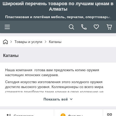
Широкий перечень товаров по лучшим ценам в
Алматы
Пластиковая и плетёная мебель, перчатки, спорттовары, б
Товары и услуги
Катаны
Катаны
Наша компания готова вам предложить копию оружия
настоящих японских самураев.
Сегодня искусство изготовления этого холодного оружия
достигло высокого уровня. Коллекционеры со всего мира
стремятся приобрести такие клинки в свою коллекцию не
только за свойства холодного оружия, а также за
Показать всё
оригинальное и роскошное исполнение.
Сортировка
0
Фильтры