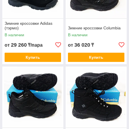
Зимние кроссовки Adidas
(тэрмо)
Зимние кроссовки Columbia
В наличии
В наличии
29 260
36 020
от
₸/пара
от
₸
Купить
Купить