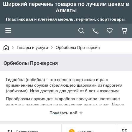
Широкий перечень товаров по лучшим ценам в
Алматы
Пластиковая и плетёная мебель, перчатки, спорттовары, б
Товары и услуги
Орбиболы Про-версия
Орбиболы Про-версия
Гидробол (орбибол) – это военно-спортивная игра с
применением оружия стреляющего шариками из гидрогеля
(орбизами). Игра доступна для детей от 6 лет и взрослым.
Прообразом оружия для гидробола послужили настоящие
автоматы находящиеся на вооружении разных стран. Видов
оружия стреляющего гидрогелевыми шариками больше чем
Показать всё
в других военно-спортивных играх.
Оружие про версии
точные и крутые "пушки", обладающие
большой мощностью (скорость боеприпаса до 95 м/с) и
Сортировка
0
Фильтры