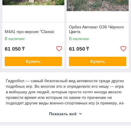
Орбиз Автомат G36 Чёрного
М4А1 про-версия "Classic
Цвета
В наличии
В наличии
61 050
61 050
₸
₸
Купить
Купить
Гидробол — самый безопасный вид активности среди других
подобных игр. Во многом это и определило его нишу — игра
в войнушку для людей, которые просто хотят иногда весело
провести время или которым по каким-то причинам не
подходят другие виды военно-спортивных игр (к примеру, из-
за ограничений по возрасту или здоровью).
Показать всё
В гидроболе используется оружие и пульки, которые почти
не оставляют никаких следов на теле и тем более травм.
Ощущения от самых мощных видов оружия при выстреле в
упор может быть болезненным, при этом в худшем случае на