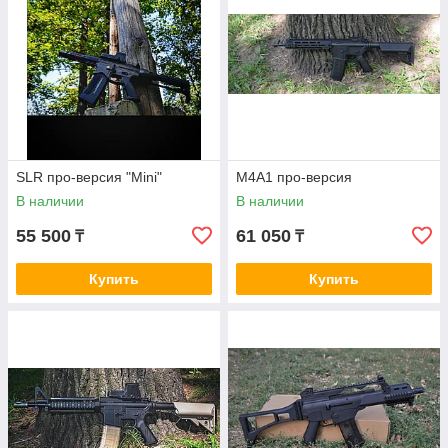
SLR про-версия "Mini"
М4А1 про-версия
В наличии
В наличии
55 500
61 050
₸
₸
Купить
Купить