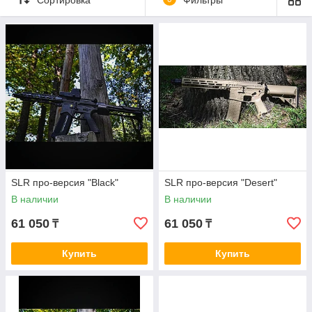
высокой степенью схожести с реальными автоматами и
пистолетами-пулемётами. Такие модели требуют более
ответсвенного обращения, потому они больше подходят для
детей старше 11 лет и взрослых. Использовать их
рекомендуется в специально отведённых местах (тирах,
клубах, полигонах). В квартире и на открытой местности - с
осторожностью.
SLR про-версия "Black"
SLR про-версия "Desert"
В наличии
В наличии
61 050
61 050
₸
₸
Купить
Купить