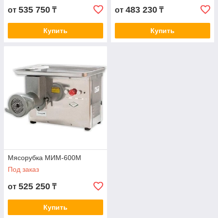
535 750
483 230
от
₸
от
₸
Купить
Купить
Мясорубка МИМ-600М
Под заказ
525 250
от
₸
Купить