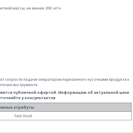
тной массы, не менее 200 кг/ч
от скорости подачи оператором порезанного кусочками продукта к
заточки инструмента
вляются публичной офертой.
Информацию об актуальной цене
 уточняйте у консультантов
овные атрибуты
Fast-food