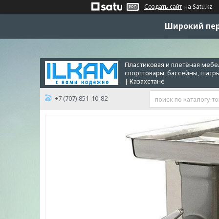
Создать сайт
на Satu.kz
Широкий пер
Пластиковая и плетёная мебел
спорттовары, бассейны, шатр
| Казахстане
+7 (707) 851-10-82