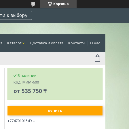
Корзина
ти к выбору
ая
Каталог
Доставка и оплата
Контакты
О нас
В наличии
Код:
МИМ-600
от
535 750 ₸
КУПИТЬ
+77470101549