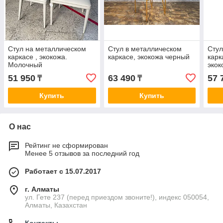
Стул на металлическом
Стул в металлическом
Стул
каркасе , экокожа.
каркасе, экокожа черный
карк
Молочный
экок
51 950
63 490
57 
₸
₸
Купить
Купить
О нас
Рейтинг не сформирован
Менее 5 отзывов за последний год
Работает с 15.07.2017
г. Алматы
ул. Гете 237 (перед приездом звоните!), индекс 050054,
Алматы, Казахстан