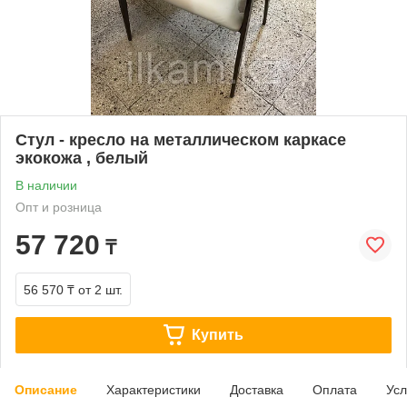
Стул - кресло на металлическом каркасе
экокожа , белый
В наличии
Опт и розница
57 720
₸
56 570 ₸
от 2 шт.
Купить
Описание
Характеристики
Доставка
Оплата
Усл