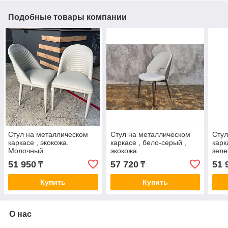
Подобные товары компании
Стул на металлическом
Стул на металлическом
Стул
каркасе , экокожа.
каркасе , бело-серый ,
карк
Молочный
экокожа
зел
51 950
57 720
51 
₸
₸
Купить
Купить
О нас