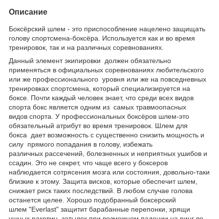
Описание
Боксёрский шлем - это приспособление нацелено защищать
голову спортсмена-боксёра. Используется как и во время
тренировок, так и на различных соревнованиях.
Данный элемент экипировки должен обязательно
применяться в официальных соревнованиях любительского
или же профессионального уровня или же на повседневных
тренировках спортсмена, который специализируется на
боксе. Почти каждый человек знает, что среди всех видов
спорта бокс является одним из самых травмоопасных
видов спорта. У профессиональных боксёров шлем-это
обязательный атрибут во время тренировок. Шлем для
бокса дает возможность с существенно снизить мощность и
силу прямого попадания в голову, избежать
различных рассечений, болезненных и неприятных ушибов и
ссадин. Это не секрет, что чаще всего у боксеров
наблюдается сотрясения мозга или состояния, довольно-таки
близкие к этому. Защита висков, которые обеспечит шлем,
снижает риск таких последствий. В любом случае голова
останется целее. Хорошо подобранный боксерский
шлем "Everlast" защитит барабанные перепонки, хрящи
ушных раковин, затылок при возможном падении на ринг во