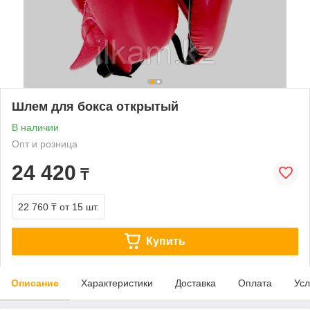
Шлем для бокса открытый
В наличии
Опт и розница
24 420
₸
22 760 ₸
от 15 шт.
Купить
Описание
Характеристики
Доставка
Оплата
Усл