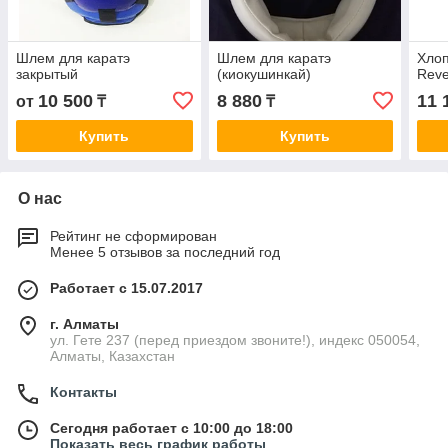
Шлем для каратэ
Шлем для каратэ
Хлоп
закрытый
(киокушинкай)
Rev
10 500
8 880
11 
от
₸
₸
Купить
Купить
О нас
Рейтинг не сформирован
Менее 5 отзывов за последний год
Работает с 15.07.2017
г. Алматы
ул. Гете 237 (перед приездом звоните!), индекс 050054,
Алматы, Казахстан
Контакты
Сегодня работает с 10:00 до 18:00
Показать весь график работы