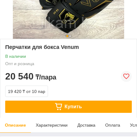
Перчатки для бокса Venum
В наличии
Опт и розница
20 540
₸/пара
19 420 ₸
от 10 пар
Купить
Описание
Характеристики
Доставка
Оплата
Усл