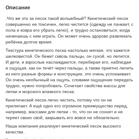
Описание
.Что же это за песок такой волшебный? Кинетический песок
совершенно не токсичен, легко чистится (одежду не пачкает, с
пола и ковра его убрать легко), и трудно остановиться, когда
начинаешь с ним играть. Он может очень здорово развлекать
ребёнка долгое время.
Текстура кинетического песка настолько мягкая, что кажется
шелковистой. Он бежит сквозь пальцы, он сухой, но лепится.
И дети, и взрослые наслаждаются, перебирая его, наблюдая
и ощущая, как он течёт через пальцы, а также приятно лепить
из него разные формы и конструкции, это очень успокаивает.
Он очень необычный на ощупь, словами ощущение передать
трудно, нужно попробовать. Сочетает свойства массы для
лепки и морского влажного песка.
Кинетический песок легко чистить, потому что он не
прилипает. А ещё одно его огромное преимущество перед,
например, массами для лепки - то, что он не сохнет и не
теряет своих свой, закрывать его вовсе не обязательно.
Наша компания реализует кинетический песок высокого
качества .