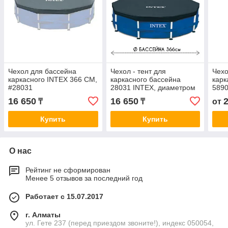
Чехол для бассейна
Чехол - тент для
Чехо
каркасного INTEX 366 СМ,
каркасного бассейна
карк
#28031
28031 INTEX, диаметром
5890
366 см
457 
16 650
16 650
₸
₸
от
Купить
Купить
О нас
Рейтинг не сформирован
Менее 5 отзывов за последний год
Работает с 15.07.2017
г. Алматы
ул. Гете 237 (перед приездом звоните!), индекс 050054,