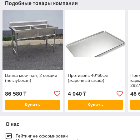
Подобные товары компании
Ванна моечная, 2 секции
Противень 40*60см
Пря
(неглубокая)
(жарочный шкаф)
карк
2827
"Rec
86 580
4 040
46 
₸
₸
разм
Купить
Купить
О нас
Рейтинг не сформирован