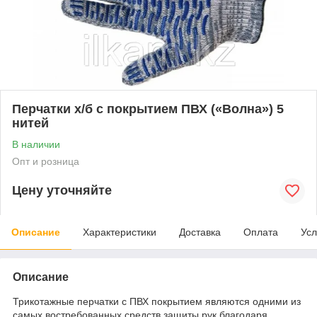
Перчатки х/б с покрытием ПВХ («Волна») 5
нитей
В наличии
Опт и розница
Цену уточняйте
Описание
Характеристики
Доставка
Оплата
Усл
Описание
Трикотажные перчатки с ПВХ покрытием являются одними из
самых востребованных средств защиты рук благодаря