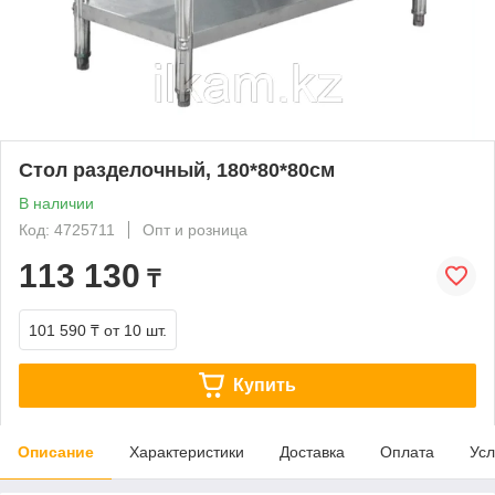
Стол разделочный, 180*80*80см
В наличии
Код: 4725711
Опт и розница
113 130
₸
101 590 ₸
от 10 шт.
Купить
Описание
Характеристики
Доставка
Оплата
Усл