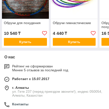
Обручи для похудения
Обручи гимнастические
Обр
пох
10 540
4 440
16 
₸
₸
Купить
Купить
О нас
Рейтинг не сформирован
Менее 5 отзывов за последний год
Работает с 15.07.2017
г. Алматы
ул. Гете 237 (перед приездом звоните!), индекс 050054,
Алматы, Казахстан
Контакты