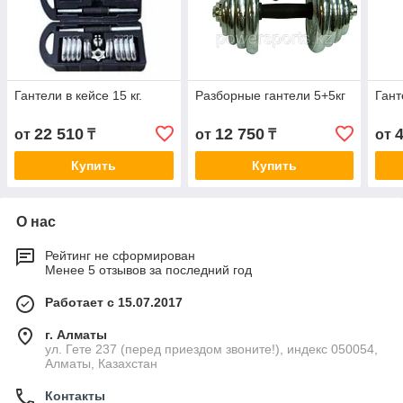
Гантели в кейсе 15 кг.
Разборные гантели 5+5кг
Гант
22 510
12 750
от
₸
от
₸
от
Купить
Купить
О нас
Рейтинг не сформирован
Менее 5 отзывов за последний год
Работает с 15.07.2017
г. Алматы
ул. Гете 237 (перед приездом звоните!), индекс 050054,
Алматы, Казахстан
Контакты