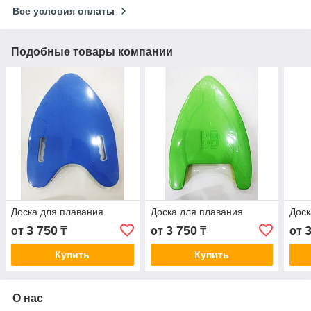
Все условия оплаты
Подобные товары компании
Доска для плавания
Доска для плавания
Доск
3 750
3 750
от
₸
от
₸
от
Купить
Купить
О нас