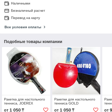
Наличными
Безналичный расчет
Перевод на карту
Все условия оплаты
Подобные товары компании
Ракетка для настольного
Ракетки для настольного
Раке
тенниса, JOEREX
тенниса GOLD
тен
1 050
1 050
от
₸
от
₸
от