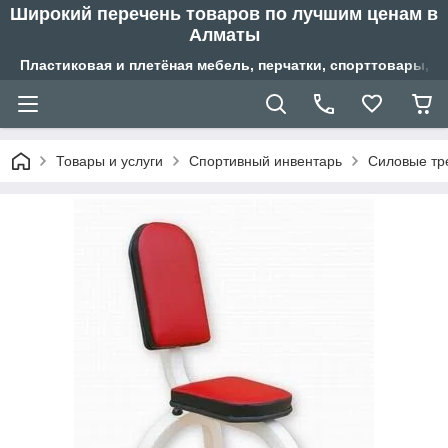
Широкий перечень товаров по лучшим ценам в
Алматы
Пластиковая и плетёная мебель, перчатки, спорттовары, б
Товары и услуги
Спортивный инвентарь
Силовые тр