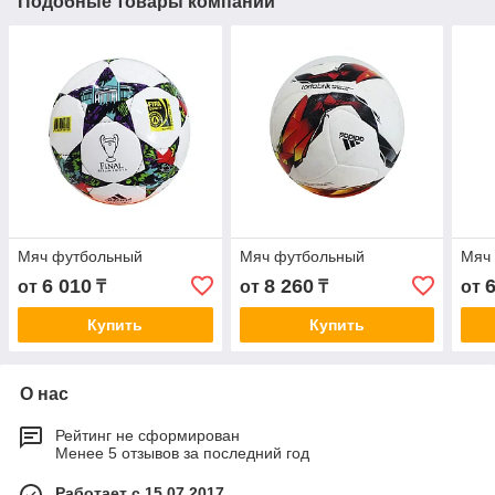
Подобные товары компании
Мяч футбольный
Мяч футбольный
Мяч 
6 010
8 260
от
₸
от
₸
от
Купить
Купить
О нас
Рейтинг не сформирован
Менее 5 отзывов за последний год
Работает с 15.07.2017