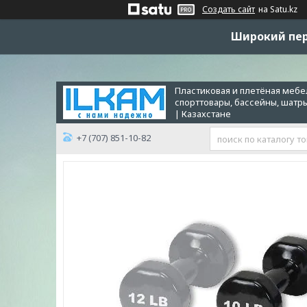
Создать сайт
на Satu.kz
Широкий пер
Пластиковая и плетёная мебел
спорттовары, бассейны, шатр
| Казахстане
+7 (707) 851-10-82