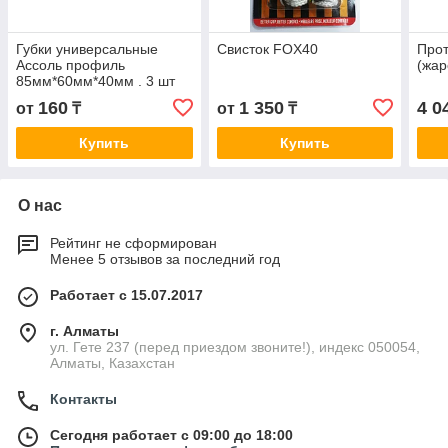
Губки универсальные
Свисток FOX40
Прот
Ассоль профиль
(жа
85мм*60мм*40мм . 3 шт
160
1 350
4 0
от
₸
от
₸
Купить
Купить
О нас
Рейтинг не сформирован
Менее 5 отзывов за последний год
Работает с 15.07.2017
г. Алматы
ул. Гете 237 (перед приездом звоните!), индекс 050054,
Алматы, Казахстан
Контакты
Сегодня работает с 09:00 до 18:00