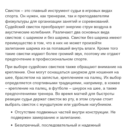
Свисток – это главный инструмент судьи в игровых видах
спорта. Он нужен, как тренерам, так и преподавателям
физкультуры для организации занятий и соревнований.
Судейский свисток преобразует энергию струи воздуха в
акустические колебания. Различают два основных вида
свистков: с шариком и без шарика. Свистки без шарика имеют
преимущество в том, что в них не может произойти
залипание шарика из-за попавшей внутрь влаги. Кроме того
такие свистки издают более громкий звук, поэтому им отдают
предпочтение в профессиональном спорте.
При выборе судейских свистков также обращают внимание на
крепление. Они могут оснащаться шнурком для ношения на
шее, браслетом на запястье, креплением на палец. Их выбор
определяется спортивными традициями, например, в хоккее
– крепление на палец, в футболе – шнурок на шее, а также
предпочтениями тренера. Во время матчей для быстроты
реакции судьи держат свисток во рту, в этом случае стоит
выбрать свисток с мундштуком или удобным нагубником.
Отсутствие подвижных частей внутри конструкции. Не
подвержен замерзанию и залипанию.
Безупречный, последовательный и надежный