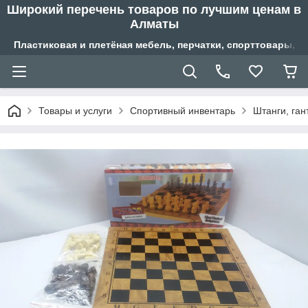
Широкий перечень товаров по лучшим ценам в
Алматы
Пластиковая и плетёная мебель, перчатки, спорттовары, б
Товары и услуги
Спортивный инвентарь
Штанги, ган