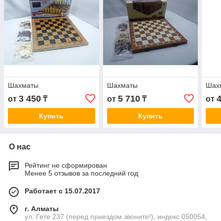
Шахматы
Шахматы
Шах
3 450
5 710
от
₸
от
₸
от
Купить
Купить
О нас
Рейтинг не сформирован
Менее 5 отзывов за последний год
Работает с 15.07.2017
г. Алматы
ул. Гете 237 (перед приездом звоните!), индекс 050054,