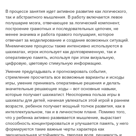
В процессе занятия идет активное развитие как логического,
так и абстрактного мышления. В работу включается левое
полушарие мозга, отвечающее за логический компонент,
построение грамотных и последовательных цепочек, не
менее значима и работа правого полушария, которое
отвечает за моделирование и создание возможных ситуаций.
Мнемические процессы также интенсивно используются в
шахматах, игрок использует как долговременную, так и
оперативную память, используя при этом визуальную,
цифровую, цветовую стимульную информацию.
Умение предугадывать и прогнозировать события,
стремление просчитать все возможные варианты и исходы
игры, умение принимать оперативные решения и делать
значительные решающие ходы – вот основные навыки,
которые получает шахматист. Неоспорима польза игры в
шахматы для детей, начиная увлекаться этой игрой в раннем
возрасте, ребенок получает мощный толчок развития, как в
интеллектуальном, так и в личностном плане. Помимо того,
что у ребенка активно развивается мышление, вырастает
способность концентрироваться и улучшается память, у него
формируются такие важные черты характера как
эмоциональная устойчивость, твердая воля, решимость и