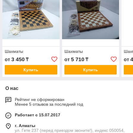
Шахматы
Шахматы
Шах
3 450
5 710
от
₸
от
₸
от
Купить
Купить
О нас
Рейтинг не сформирован
Менее 5 отзывов за последний год
Работает с 15.07.2017
г. Алматы
ул. Гете 237 (перед приездом звоните!), индекс 050054,