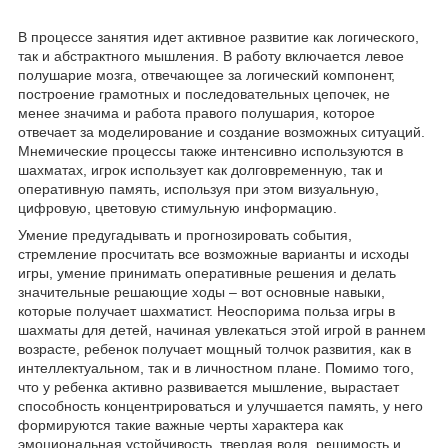
В процессе занятия идет активное развитие как логического,
так и абстрактного мышления. В работу включается левое
полушарие мозга, отвечающее за логический компонент,
построение грамотных и последовательных цепочек, не
менее значима и работа правого полушария, которое
отвечает за моделирование и создание возможных ситуаций.
Мнемические процессы также интенсивно используются в
шахматах, игрок использует как долговременную, так и
оперативную память, используя при этом визуальную,
цифровую, цветовую стимульную информацию.
Умение предугадывать и прогнозировать события,
стремление просчитать все возможные варианты и исходы
игры, умение принимать оперативные решения и делать
значительные решающие ходы – вот основные навыки,
которые получает шахматист. Неоспорима польза игры в
шахматы для детей, начиная увлекаться этой игрой в раннем
возрасте, ребенок получает мощный толчок развития, как в
интеллектуальном, так и в личностном плане. Помимо того,
что у ребенка активно развивается мышление, вырастает
способность концентрироваться и улучшается память, у него
формируются такие важные черты характера как
эмоциональная устойчивость, твердая воля, решимость и