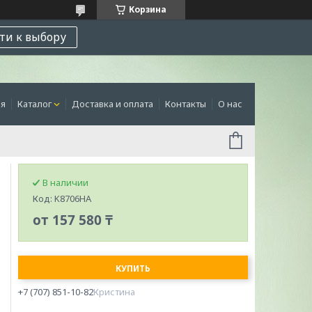
Корзина
ти к выбору
ая
Каталог
Доставка и оплата
Контакты
О нас
В наличии
Код:
K8706HA
от
157 580 ₸
КУПИТЬ
+7 (707) 851-10-82
Кристина