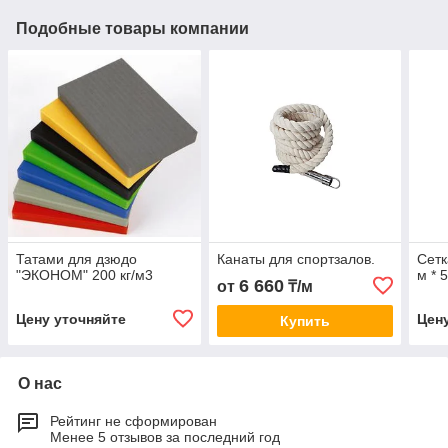
Подобные товары компании
Татами для дзюдо
Канаты для спортзалов.
Сетк
"ЭКОНОМ" 200 кг/м3
м * 
6 660
от
₸/м
Цену уточняйте
Цен
Купить
О нас
Рейтинг не сформирован
Менее 5 отзывов за последний год