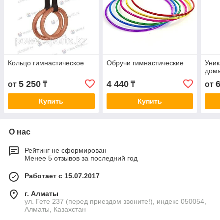
Кольцо гимнастическое
Обручи гимнастические
Уник
дома
5 250
4 440
от
₸
₸
от
Купить
Купить
О нас
Рейтинг не сформирован
Менее 5 отзывов за последний год
Работает с 15.07.2017
г. Алматы
ул. Гете 237 (перед приездом звоните!), индекс 050054,
Алматы, Казахстан