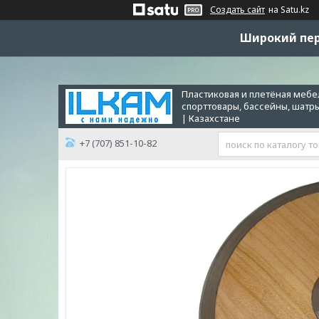
Создать сайт
на Satu.kz
Широкий пер
Пластиковая и плетёная мебел
спорттовары, бассейны, шатр
| Казахстане
+7 (707) 851-10-82