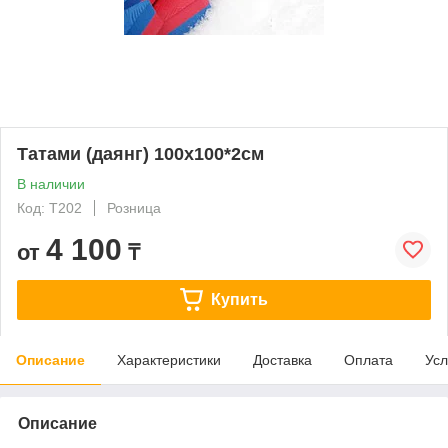
Татами (даянг) 100x100*2см
В наличии
Код: T202
Розница
4 100
от
₸
Купить
Описание
Характеристики
Доставка
Оплата
Усл
Описание