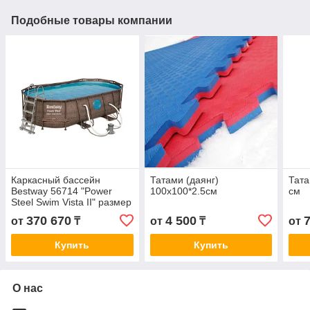
Подобные товары компании
Каркасный бассейн
Татами (даянг)
Тата
Bestway 56714 "Power
100x100*2.5см
см
Steel Swim Vista II" размер
427 х 250 x 100 см
370 670
4 500
от
₸
от
₸
от
Купить
Купить
О нас