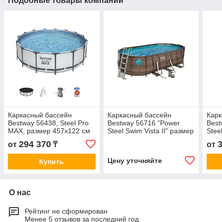
Подобные товары компании
Каркасный бассейн
Каркасный бассейн
Карк
Bestway 56438, Steel Pro
Bestway 56716 "Power
Best
MAX, размер 457х122 см
Steel Swim Vista II" размер
Stee
549 х 274 x 122 см
427 
294 370
от
₸
от
Цену уточняйте
Купить
О нас
Рейтинг не сформирован
Менее 5 отзывов за последний год