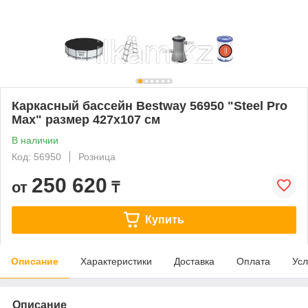
Каркасный бассейн Bestway 56950 "Steel Pro
Max" размер 427х107 см
В наличии
Код: 56950
Розница
250 620
от
₸
Купить
Описание
Характеристики
Доставка
Оплата
Усл
Описание