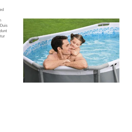
sed
n
 Duis
idunt
tur