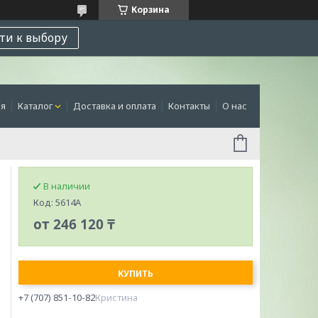
Корзина
ти к выбору
ая
Каталог
Доставка и оплата
Контакты
О нас
В наличии
Код:
5614A
от
246 120 ₸
КУПИТЬ
+7 (707) 851-10-82
Кристина