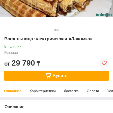
Вафельница электрическая «Лакомка»
В наличии
Розница
29 790
от
₸
Купить
Описание
Характеристики
Доставка
Оплата
Усл
Описание