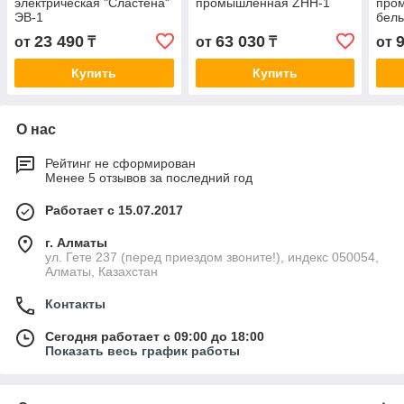
электрическая "Сластена"
промышленная ZHН-1
про
ЭВ-1
бель
801
23 490
63 030
от
₸
от
₸
от
Купить
Купить
О нас
Рейтинг не сформирован
Менее 5 отзывов за последний год
Работает с 15.07.2017
г. Алматы
ул. Гете 237 (перед приездом звоните!), индекс 050054,
Алматы, Казахстан
Контакты
Сегодня работает с 09:00 до 18:00
Показать весь график работы