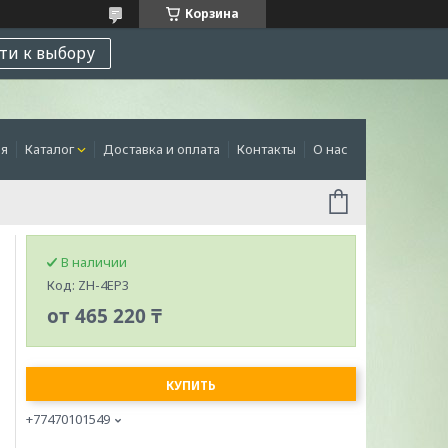
Корзина
ти к выбору
ая
Каталог
Доставка и оплата
Контакты
О нас
В наличии
Код:
ZH-4EP3
от
465 220 ₸
КУПИТЬ
+77470101549