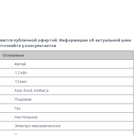
вляются публичной офертой.
Информацию об актуальной цене
 уточняйте у консультантов
Основные
Китай
1.2 кВт
12 мес
Fast-food, HoReCa
Подовая
Газ
Настольное
Электро-механическое
1