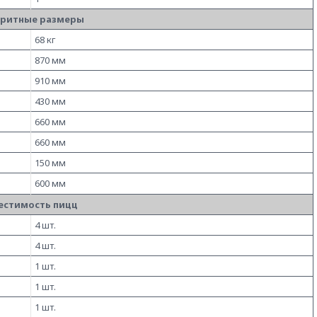
аритные размеры
68 кг
870 мм
910 мм
430 мм
660 мм
660 мм
150 мм
600 мм
естимость пицц
4 шт.
4 шт.
1 шт.
1 шт.
1 шт.