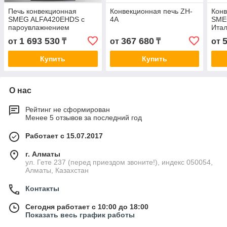
Печь конвекционная
Конвекционная печь ZH-
Конв
SMEG ALFA420EHDS c
4A
SME
пароувлажнением
Ита
1 693 530
367 680
от
₸
от
₸
от
Купить
Купить
О нас
Рейтинг не сформирован
Менее 5 отзывов за последний год
Работает с 15.07.2017
г. Алматы
ул. Гете 237 (перед приездом звоните!), индекс 050054,
Алматы, Казахстан
Контакты
Сегодня работает с 10:00 до 18:00
Показать весь график работы