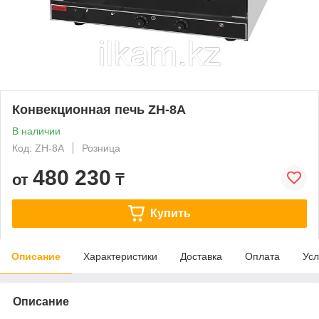
Конвекционная печь ZH-8A
В наличии
Код: ZH-8A
Розница
480 230
от
₸
Купить
Описание
Характеристики
Доставка
Оплата
Усл
Описание