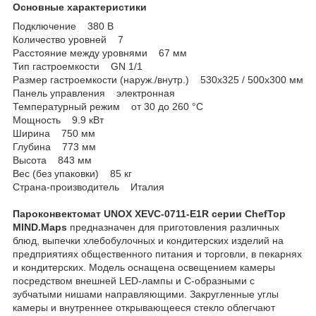
Основные характеристики
Подключение 380 В
Количество уровней 7
Расстояние между уровнями 67 мм
Тип гастроемкости GN 1/1
Размер гастроемкости (наруж./внутр.) 530x325 / 500x300 мм
Панель управления электронная
Температурный режим от 30 до 260 °С
Мощность 9.9 кВт
Ширина 750 мм
Глубина 773 мм
Высота 843 мм
Вес (без упаковки) 85 кг
Страна-производитель Италия
Пароконвектомат UNOX XEVC-0711-E1R серии ChefTop
MIND.Maps
предназначен для приготовления различных
блюд, выпечки хлебобулочных и кондитерских изделий на
предприятиях общественного питания и торговли, в пекарнях
и кондитерских. Модель оснащена освещением камеры
посредством внешней LED-лампы и C-образными с
зубчатыми нишами направляющими. Закругленные углы
камеры и внутреннее открывающееся стекло облегчают