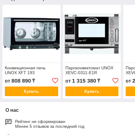
Конвекционная печь
Пароконвектомат UNOX
Пар
UNOX XFT 193
XEVC-0311-E1R
XEV
808 890
1 315 380
от
₸
от
₸
от
Купить
Купить
О нас
Рейтинг не сформирован
Менее 5 отзывов за последний год