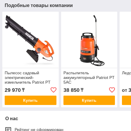
Подобные товары компании
Пылесос садовый
Распылитель
Ледо
электрический-
аккумуляторный Patriot PT
измельчитель Patriot PT
5АС
BV 2000E (3в1)
29 970
38 850
₸
₸
от
Купить
Купить
О нас
Рейтинг не сформирован