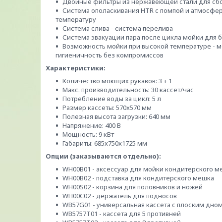
Двойные фильтры из нержавеющей стали для сбо
Система ополаскивания HTR с помпой и атмосфе
температуру
Система слива - система перелива
Система эвакуации пара после цикла мойки для 
Возможность мойки при высокой температуре - мой
гигиеничность без компромиссов
Характеристики:
Количество моющих рукавов: 3 + 1
Макс. производительность: 30 кассет/час
Потребление воды за цикл: 5 л
Размер кассеты: 570x570 мм
Полезная высота загрузки: 640 мм
Напряжение: 400 В
Мощность: 9 кВт
Габариты: 685x750x1725 мм
Опции (заказываются отдельно):
WH00B01 - аксессуар для мойки кондитерского м
WH00B02 - подставка для кондитерского мешка
WH00S02 - корзина для половников и ножей
WH00C02 - держатель для подносов
WB57G01 - универсальная кассета с плоским дно
WB5757T01 - кассета для 5 противней