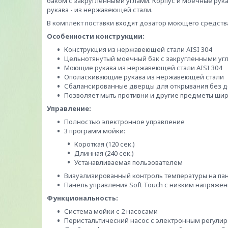
баком с закругленными углами. Корпус и моечные рук
рукава - из нержавеющей стали.
В комплект поставки входят дозатор моющего средств
Особенности конструкции:
Конструкция из нержавеющей стали AISI 304
Цельнотянутый моечный бак с закругленными уг
Моющие рукава из нержавеющей стали AISI 304
Ополаскивающие рукава из нержавеющей стали
Сбалансированные дверцы для открывания без 
Позволяет мыть противни и другие предметы ши
Управление:
Полностью электронное управление
3 программ мойки:
Короткая (120 сек.)
Длинная (240 сек.)
Устанавливаемая пользователем
Визуализированный контроль температуры на па
Панель управления Soft Touch с низким напряжени
Функциональность:
Система мойки с 2 насосами
Перистальтический насос с электронным регули