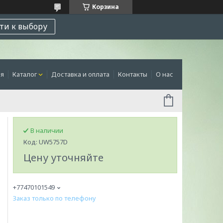
Корзина
ти к выбору
ая
Каталог
Доставка и оплата
Контакты
О нас
В наличии
Код:
UW5757D
Цену уточняйте
+77470101549
Заказ только по телефону