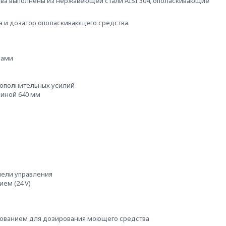
ава выполнены из нержавеющей стали AISI 304, ополаскивающие
а и дозатор ополаскивающего средства.
лами
дополнительных усилий
риной 640 мм
нели управления
ем (24 V)
рованием для дозирования моющего средства