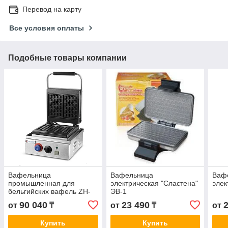
Перевод на карту
Все условия оплаты
Подобные товары компании
Вафельница
Вафельница
Ваф
промышленная для
электрическая "Сластена"
элек
бельгийских вафель ZH-
ЭВ-1
801
90 040
23 490
от
₸
от
₸
от
Купить
Купить