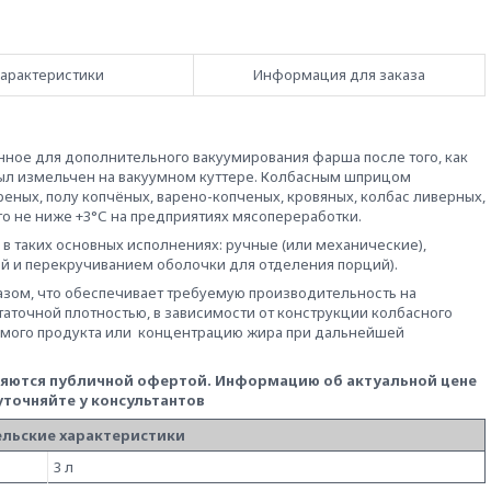
арактеристики
Информация для заказа
ное для дополнительного вакуумирования фарша после того, как
ыл измельчен на вакуумном куттере. Колбасным шприцом
ных, полу копчёных, варено-копченых, кровяных, колбас ливерных,
го не ниже +3°С на предприятиях мясопереработки.
в таких основных исполнениях: ручные (или механические),
й и перекручиванием оболочки для отделения порций).
зом, что обеспечивает требуемую производительность на
таточной плотностью, в зависимости от конструкции колбасного
мого продукта или концентрацию жира при дальнейшей
вляются публичной офертой.
Информацию об актуальной цене
 уточняйте у консультантов
льские характеристики
3 л