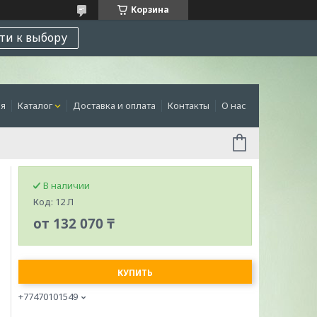
Корзина
ти к выбору
ая
Каталог
Доставка и оплата
Контакты
О нас
В наличии
Код:
12 Л
от
132 070 ₸
КУПИТЬ
+77470101549