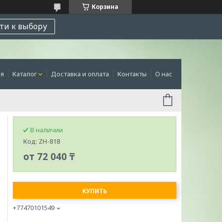
Корзина
ти к выбору
ая
Каталог
Доставка и оплата
Контакты
О нас
В наличии
Код:
ZH-818
от
72 040 ₸
КУПИТЬ
+77470101549