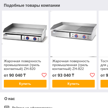
Подобные товары компании
Жарочная поверхность
Жарочная поверхность
Тос
промышленная (гриль
промышленная (гриль
для 
контактный) ZH-820
контактный) ZH-822
грил
Конт
90 040
93 040
от
₸
от
₸
от
Купить
Купить
О нас
Рейтинг не сформирован