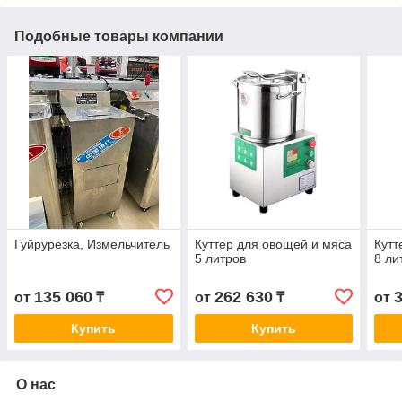
Подобные товары компании
Гуйрурезка, Измельчитель
Куттер для овощей и мяса
Кутт
5 литров
8 ли
135 060
262 630
от
₸
от
₸
от
Купить
Купить
О нас