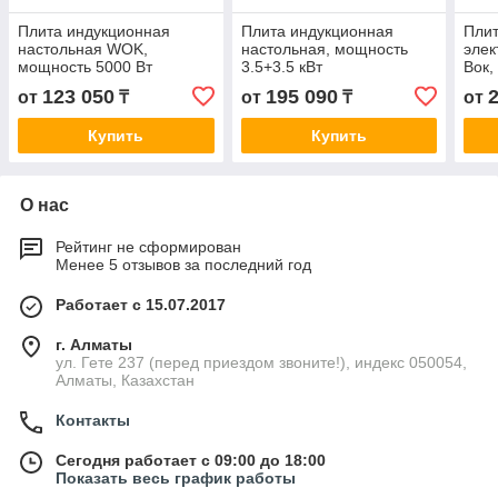
Плита индукционная
Плита индукционная
Плит
настольная WOK,
настольная, мощность
элек
мощность 5000 Вт
3.5+3.5 кВт
Вок,
123 050
195 090
от
₸
от
₸
от
Купить
Купить
О нас
Рейтинг не сформирован
Менее 5 отзывов за последний год
Работает с 15.07.2017
г. Алматы
ул. Гете 237 (перед приездом звоните!), индекс 050054,
Алматы, Казахстан
Контакты
Сегодня работает с 09:00 до 18:00
Показать весь график работы