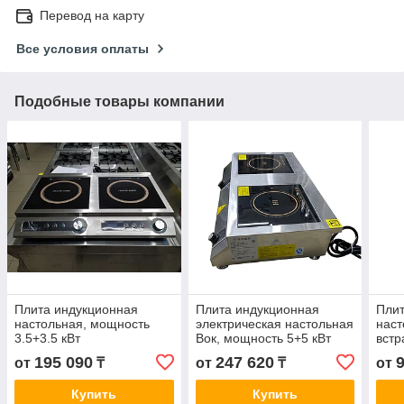
Перевод на карту
Все условия оплаты
Подобные товары компании
Плита индукционная
Плита индукционная
Плит
настольная, мощность
электрическая настольная
наст
3.5+3.5 кВт
Вок, мощность 5+5 кВт
встр
3500
195 090
247 620
от
₸
от
₸
от
Купить
Купить