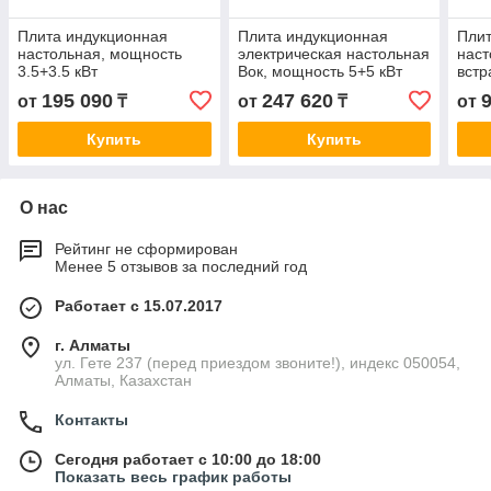
Плита индукционная
Плита индукционная
Плит
настольная, мощность
электрическая настольная
наст
3.5+3.5 кВт
Вок, мощность 5+5 кВт
встр
3500
195 090
247 620
от
₸
от
₸
от
Купить
Купить
О нас
Рейтинг не сформирован
Менее 5 отзывов за последний год
Работает с 15.07.2017
г. Алматы
ул. Гете 237 (перед приездом звоните!), индекс 050054,
Алматы, Казахстан
Контакты
Сегодня работает с 10:00 до 18:00
Показать весь график работы