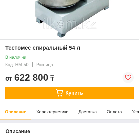
Тестомес спиральный 54 л
В наличии
Код: HM-50
Розница
622 800
от
₸
Купить
Описание
Характеристики
Доставка
Оплата
Усл
Описание