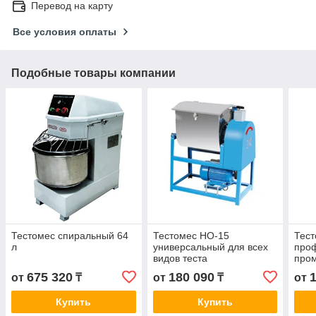
Перевод на карту
Все условия оплаты
Подобные товары компании
Тестомес спиральный 64
Тестомес НО-15
Тест
л
универсальный для всех
про
видов теста
про
675 320
180 090
от
₸
от
₸
от
Купить
Купить