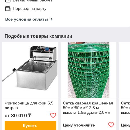
Перевод на карту
Все условия оплаты
Подобные товары компании
Фритюрница для фри 5,5
Сетка сварная крашенная
Сетк
литров
50мм*50мм*12,8 м.
50мм
высота 1,5м диам-2,8мм
высо
30 010
от
₸
Цену уточняйте
Цен
Купить