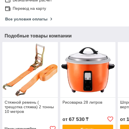
Перевод на карту
Все условия оплаты
Подобные товары компании
Стяжной ремень (
Рисоварка 28 литров
Шпр
трещотка стяжка) 2 тонны
верт
10 метров
67 530
от
₸
от
Цену уточняйте