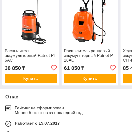
Распылитель
Распылитель ранцевый
Хед
аккумуляторный Patriot PT
аккумуляторный Patriot PT
акку
5АС
18АС
CH 4
38 850
61 050
85 
₸
₸
Купить
Купить
О нас
Рейтинг не сформирован
Менее 5 отзывов за последний год
Работает с 15.07.2017